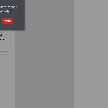
nsere Partner
sswerte zu
ACHTUNG
Nebentätigkeitsrecht:
vor Jobaufnahme
schlau machen
Nein
>>>
OnlineBuch
für nur 7,50 Euro
en
nd
lfe