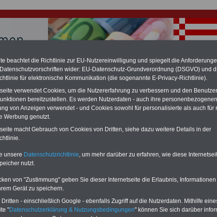
e beachtet die Richtlinie zur EU-Nutzereinwilligung und spiegelt die Anforderung
 Datenschutzvorschriften wider: EU-Datenschutz-Grundverordnung (DSGVO) und d
chtlinie für elektronische Kommunikation (die sogenannte E-Privacy-Richtlinie).
hlung für Beamte & Ruhestandsbeamte (zu geringe Alimentation)
fassungsgericht hat die Berliner Landesbesoldung für verfassungs-widrig
tseite verwendet Cookies, um die Nutzererfahrung zu verbessern und den Benutze
n muss bis
März 2027 eine Neuregelung der Besoldung beschließen). Auch be
unktionen bereitzustellen. Es werden Nutzerdaten - auch ihre personenbezogenen
 & Ruhestandsbeamte) gibt es teilweise hohe Nachzahlungen (Medienbericht
ung von Anzeigen verwendet - und Cookies sowohl für personalisierte als auch für 
diese für
alle (!) Beamte
zwischen mind. 3.000 und 13.000 Euro, Der INFO-
te Werbung genutzt.
hierzu eine Broschüre heraus, die unmittelbar nach dem Beschluss des
s der Bundesregierung vorgelegt wird (wahrscheinlich im Quartal.2026
tseite macht Gebrauch von Cookies von Dritten, siehe dazu weitere Details in der
Vor)Bestellung der Broschüre
.
htlinie.
te unsere
Datenschutzrichtlinie
, um mehr darüber zu erfahren, wie diese Internetse
 in Bremen
peicher nutzt.
soldung in der Freien- und Hansestadt Bremen
cken von "Zustimmung" geben Sie dieser Internetseite die Erlaubnis, Informationen
hrem Gerät zu speichern.
Grundgehalt
Stellenobergr
ritten - einschließlich Google - ebenfalls Zugriff auf die Nutzerdaten. Mithilfe eine
üge
Hochschullehrerbesoldung
Stellenzulagen
te "
Datenschutzerklärung & Nutzungsbedingungen
" können Sie sich darüber infor
schädigung
Mehrarbeitsvergütung für Beamtinnen/Beamte
Zulagen