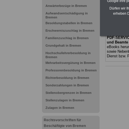
Google ihre 
Besoldungsta
Anwärterbezüge in Bremen
Dürfen wir I
Erschwernis
erheben D
Aufwandsentschädigung in
Familienzusc
Bremen
Besoldungstabellen in Bremen
Erschwerniszuschlag in Bremen
PDF-SERVICE
Familienzuschlag in Bremen
und Beamt
Grundgehalt in Bremen
eBooks herun
sowie Nebentä
Hochschullehrerbesoldung in
Dienst bzw. 
Bremen
Mehrarbeitsvergütung in Bremen
Professorenbesoldung in Bremen
Richterbesoldung in Bremen
Sonderzahlungen in Bremen
Stellenobergrenzen in Bremen
Stellenzulagen in Bremen
Zulagen in Bremen
Rechtsvorschriften für
Beschäftigte von Bremen