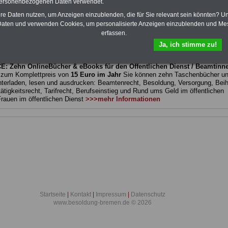
personenbezogenen Daten verwendet.
bellen
Professorenbesoldung
hre Daten nutzen, um Anzeigen einzublenden, die für Sie relevant sein könnten? U
zuschlag
Richterbesoldung
aten und verwenden Cookies, um personalisierte Anzeigen einzublenden und Me
hlag
Sonderzahlungen
erfassen.
Ja, ich stimme zu!
: Zehn OnlineBücher & eBooks für den Öffentlichen Dienst / Beamtinn
e
zum Komplettpreis von
15 Euro im Jahr
Sie können zehn Taschenbücher u
terladen, lesen und ausdrucken: Beamtenrecht, Besoldung, Versorgung, Beihi
tigkeitsrecht, Tarifrecht, Berufseinstieg und Rund ums Geld im öffentlichen
Frauen im öffentlichen Dienst
>>>mehr Informationen
Startseite
|
Kontakt
|
Impressum
|
Datenschutz
www.besoldung-bremen.de © 2026