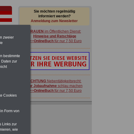
Sie möchten regelmäßig
informiert werden?
Anmeldung zum Newsletter
FRAUEN
im Öffentlichen Dienst:
Hinweise und Ratschläge
en zweier
>>>
OnlineBuch
für nur 7,50 Euro
ie
rn bestimmte
im
 Daten zur
en
nicht
ACHTUNG
Nebentätigkeitsrecht:
vor Jobaufnahme
schlau machen
>>>
OnlineBuch
für nur 7,50 Euro
ite Cookies
FRAUEN
im Öffentlichen Dienst:
Hinweise und Ratschläge
 in Form von
>>>
OnlineBuch
für nur 7,50 Euro
enzen
s Links zur
mieren, wie