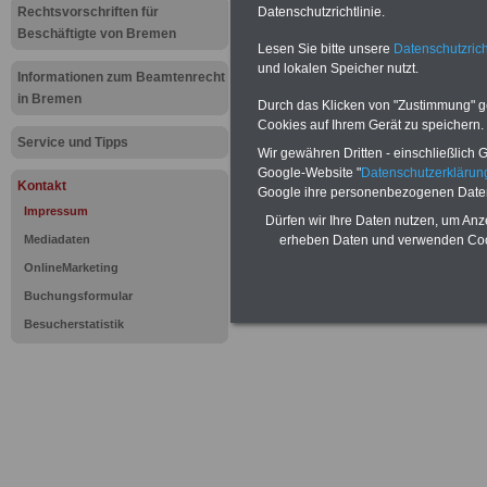
Impressum von besoldung-
Rechtsvorschriften für
Datenschutzrichtlinie.
Beschäftigte von Bremen
{referenz:impressum_st}
Lesen Sie bitte unsere
Datenschutzrich
und lokalen Speicher nutzt.
Informationen zum Beamtenrecht
ST 20201004
in Bremen
Durch das Klicken von "Zustimmung" geb
Cookies auf Ihrem Gerät zu speichern.
Service und Tipps
Wir gewähren Dritten - einschließlich Go
Google-Website "
Datenschutzerkläru
Kontakt
Google ihre personenbezogenen Date
Impressum
Dürfen wir Ihre Daten nutzen, um Anz
Mediadaten
erheben Daten und verwenden Cook
OnlineMarketing
Buchungsformular
Besucherstatistik