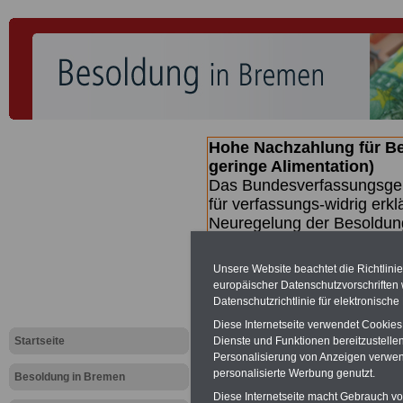
Hohe Nachzahlung für B
geringe Alimentation)
Das Bundesverfassungsgeri
für verfassungs-widrig erkl
Neuregelung der Besoldun
(Beamte & Ruhestandsbeamt
Nachzahlungen (Medienberi
Unsere Website beachtet die Richtlini
Beamte
zwischen mind. 3.
europäischer Datenschutzvorschrifte
SERVICE gibt hierzu eine 
Datenschutzrichtlinie für elektronisch
dem Beschluss des Gesetz
Diese Internetseite verwendet Cookie
wird (wahrscheinlich im Q
Startseite
Dienste und Funktionen bereitzustell
Broschüre
.
Personalisierung von Anzeigen verwende
personalisierte Werbung genutzt.
Besoldung in Bremen
Diese Internetseite macht Gebrauch von